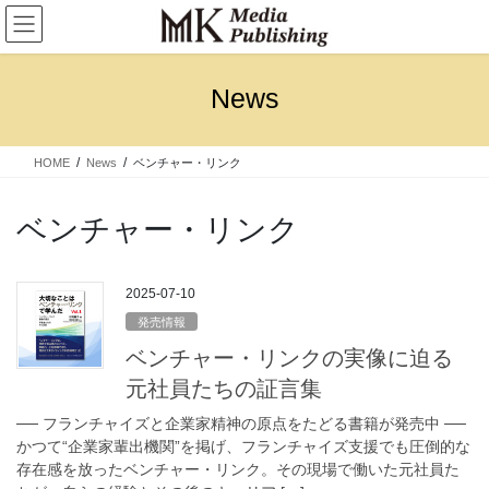
コ
ナ
ン
ビ
テ
ゲ
ン
ー
News
ツ
シ
に
ョ
移
ン
HOME
News
ベンチャー・リンク
動
に
移
動
ベンチャー・リンク
2025-07-10
発売情報
ベンチャー・リンクの実像に迫る
元社員たちの証言集
── フランチャイズと企業家精神の原点をたどる書籍が発売中 ──
かつて“企業家輩出機関”を掲げ、フランチャイズ支援でも圧倒的な
存在感を放ったベンチャー・リンク。その現場で働いた元社員た